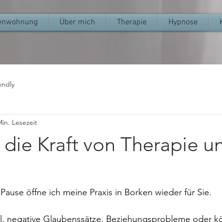
ienwohnung
Über mich
Therapie
Hypnose
endly
Min. Lesezeit
die Kraft von Therapie u
Pause öffne ich meine Praxis in Borken wieder für Sie.
el, negative Glaubenssätze, Beziehungsprobleme oder kö