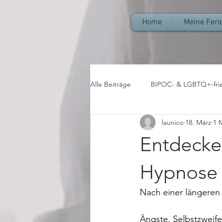
Home
Meine Fer
Alle Beiträge
BIPOC- & LGBTQ+-fri
launico
18. März
1 
Entdecke 
Hypnose
Nach einer längeren 
Ängste, Selbstzweif