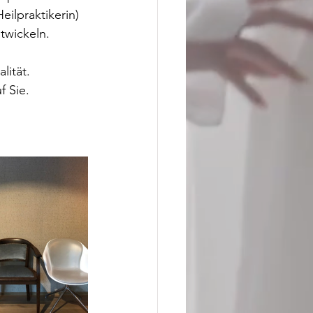
ilpraktikerin) 
twickeln.
lität.
f Sie.