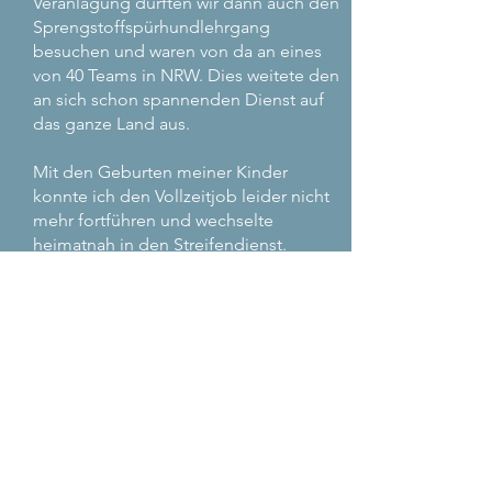
Veranlagung durften wir dann auch den
Sprengstoffspürhundlehrgang
besuchen und waren von da an eines
von 40 Teams in NRW. Dies weitete den
an sich schon spannenden Dienst auf
das ganze Land aus.
Mit den Geburten meiner Kinder
konnte ich den Vollzeitjob leider nicht
mehr fortführen und wechselte
heimatnah in den Streifendienst.
Teilzeitarbeit war damals in
Sonderdienststellen noch nicht
möglich. Pecco blieb bei mir.
2011 wurde dann Teilzeit möglich
gemacht und es gab mittlerweile
wieder zwei von den ursprünglich elf
Reiterstaffeln in NRW. Also bewarb ich
mich bei der Staffel in Dortmund,
wurde eingestellt und als Ausbilderin