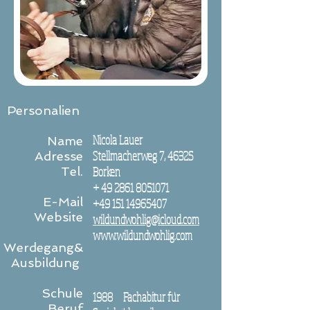
Personalien
Nicola Lauer
Name
Stellmacherweg 7, 46325
Adresse
Tel.
Borken
+
49 2861 8051071
E-Mail
+49 151 14965407
Website
wildundwohlig@icloud.com
www.wildundwohlig.com
Werdegang
&
Ausbildung
Schule
1988 Fachabitur für
Beruf