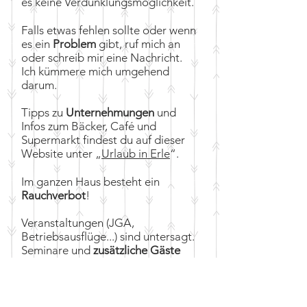
es keine Verdunklungsmöglichkeit.
Falls etwas fehlen sollte oder wenn
es ein
Problem
gibt, ruf mich an
oder schreib mir eine Nachricht.
Ich kümmere mich umgehend
darum.
Tipps zu
Unternehmungen
und
Infos zum Bäcker, Café und
Supermarkt findest du
auf dieser
Website unter „
Urlaub in Erle
“.
Im ganzen Haus besteht ein
Rauchverbot
!
Veranstaltungen (JGA,
Betriebsausflüge...) sind untersagt.
Seminare und
zusätzliche Gäste
(auch Tagesgäste) sind nur nach
Absprache erlaubt.
Vorm Verlassen des Hauses sortiert