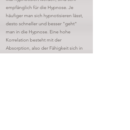
empfänglich für die Hypnose. Je
häufiger man sich hypnotisieren lässt,
desto schneller und besser "geht"
man in die Hypnose. Eine hohe
Korrelation besteht mit der
Absorption, also der Fähigkeit sich in
imaginäre oder sensorische
Erfahrungen zu verlieren, wie z.B. beim
Ansehen eines Films oder Spielen
eines Computerspiels, wobei man die
„reale“ Welt völlig vergessen kann.
Telefon