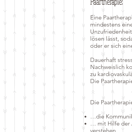
Paartherapie:
​Eine Paarthera
mindestens eine
Unzufriedenheit 
lösen lässt, sod
oder er sich ei
Dauerhaft stres
Nachweislich ko
zu kardiovaskul
Die Paartherapi
Die Paartherapi
…die Kommunika
… mit Hilfe der
verstehen.