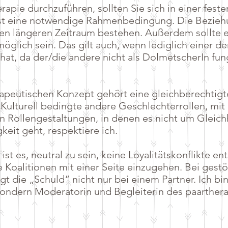
apie durchzuführen, sollten Sie sich in einer feste
ist eine notwendige Rahmenbedingung. Die Beziehu
nen längeren Zeitraum bestehen. Außerdem sollte e
öglich sein. Das gilt auch, wenn lediglich einer de
at, da der/die andere nicht als DolmetscherIn fu
peutischen Konzept gehört eine gleichberechtigt
Kulturell bedingte andere Geschlechterrollen, mit
Rollengestaltungen, in denen es nicht um Gleichh
keit geht, respektiere ich.
st es, neutral zu sein, keine Loyalitätskonflikte en
e Koalitionen mit einer Seite einzugehen. Bei gest
t die „Schuld“ nicht nur bei einem Partner. Ich bin
sondern Moderatorin und Begleiterin des paarther