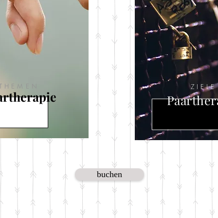
THEMEN
ZIELE
artherapie
Paarther
buchen