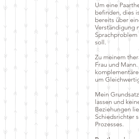
Um eine Paarther
befinden, dies 
bereits über ei
Verständigung m
Sprachproblem h
soll.
Zu meinem thera
Frau und Mann. 
komplementären 
um Gleichwertig
Mein Grundsatz i
lassen und kein
Beziehungen lieg
Schiedsrichter 
Prozesses.