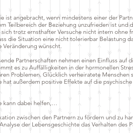
pie ist angebracht, wenn mindestens einer der Part
m Teilbereich der Beziehung unzufrieden ist und d
sich trotz ernsthafter Versuche nicht intern ohne 
ass die Situation eine nicht tolerierbar Belastung da
ne Veränderung wünscht.
sende Partnerschaften nehmen einen Einfluss auf d
mmt es zu Auffälligkeiten in der hormonellen Stre
ären Problemen. Glücklich verheiratete Menschen 
e hat außerdem positive Effekte auf die psychisch
e kann dabei helfen,…
tion zwischen den Partnern zu fördern und zu har
 Analyse der Lebensgeschichte das Verhalten des P