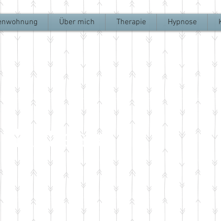
ienwohnung
Über mich
Therapie
Hypnose
Paartherapie
: