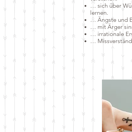
… sich über Wü
lernen.
… Ängste und E
… mit Ärger si
… irrationale E
… Missverständ