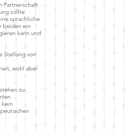
n Partnerschaft
ng sollte
ine sprachliche
r beiden ein
ngieren kann und
e Stellung von
eit, wohl aber
tstehen zu
örten
 kein
apeutischen